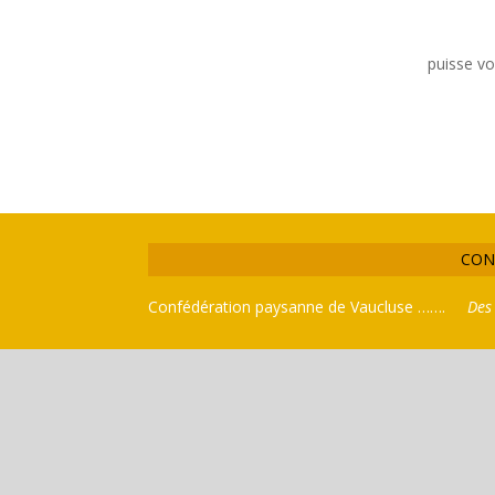
puisse vo
CON
Confédération paysanne de Vaucluse …….
Des