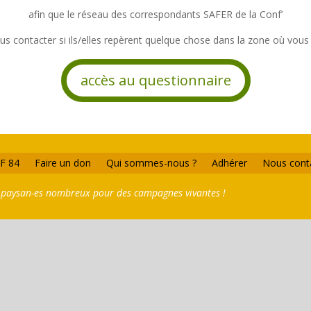
afin que le réseau des correspondants SAFER de la Conf’
us contacter si ils/elles repèrent quelque chose dans la zone où vous
accès au questionnaire
F 84
Faire un don
Qui sommes-nous ?
Adhérer
Nous cont
 paysan-es nombreux pour des campagnes vivantes !