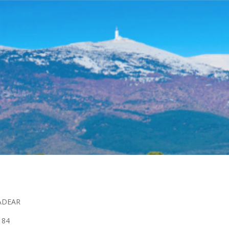
’ADEAR
 84