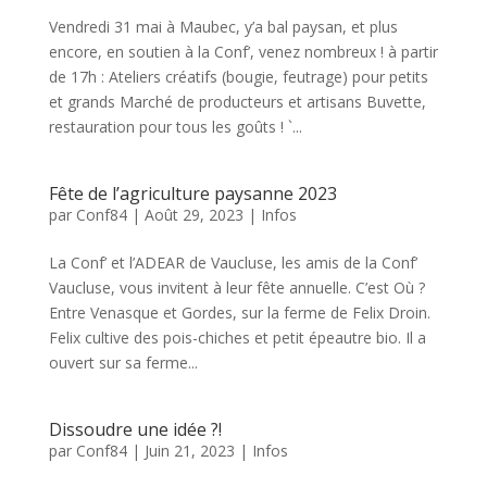
Vendredi 31 mai à Maubec, y’a bal paysan, et plus
encore, en soutien à la Conf’, venez nombreux ! à partir
de 17h : Ateliers créatifs (bougie, feutrage) pour petits
et grands Marché de producteurs et artisans Buvette,
restauration pour tous les goûts ! `...
Fête de l’agriculture paysanne 2023
par
Conf84
|
Août 29, 2023
|
Infos
La Conf’ et l’ADEAR de Vaucluse, les amis de la Conf’
Vaucluse, vous invitent à leur fête annuelle. C’est Où ?
Entre Venasque et Gordes, sur la ferme de Felix Droin.
Felix cultive des pois-chiches et petit épeautre bio. Il a
ouvert sur sa ferme...
Dissoudre une idée ?!
par
Conf84
|
Juin 21, 2023
|
Infos