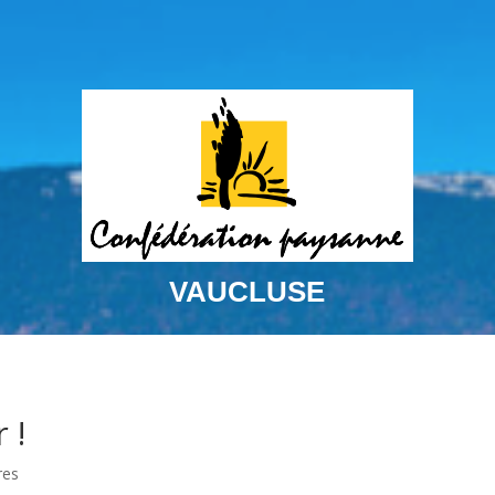
VAUCLUSE
 !
res